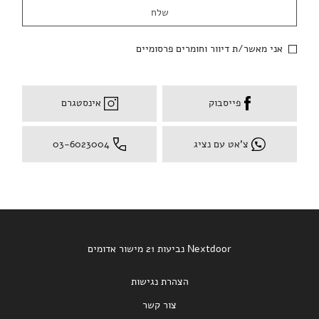
אני מאשר/ת דיוור וחומרים פרסומיים
פייסבוק
אינסטגרם
צ'אט עם נציג
03-6023004
Nextdoor נביעות 21 מישור אדומים
הצהרת נגישות
צור קשר