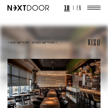
EN
עב
Kisu
ניווט
< לפרוייקט הקודם
לפרוייקט הבא >